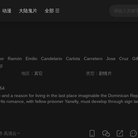
动漫
大陆鬼片
全部
or
Ramón
Emilio
Candelario
Carlota
Carretero
Jose
Cruz
Gil
尔
地区：
其它
类型：
剧情片
:54
e and a reason for living in the last place imaginable the Dominican Rep
His romance, with fellow prisoner Yanelly, must develop through sign l
高清云