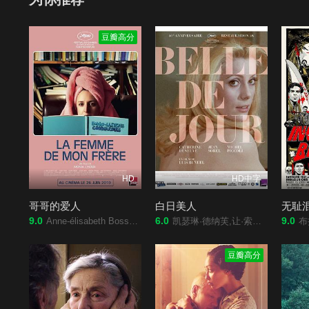
豆瓣高分
HD
HD中字
哥哥的爱人
白日美人
无耻
9.0
6.0
9.0
Anne-élisabeth Bossé,帕特里克·伊冯,伊夫林·布洛初,塞森·加布埃,米舍利娜·伯纳德,Mani Soleymanlou,玛加丽·列平·布隆多,尼尔斯·施内德,Noah Parker,Amélie Dallaire,玛丽·布拉萨德,Paul Savoie,Maurice de Kinder,金伯利·拉费里埃,迈伦娜·麦凯,Jo?lle Paré-Beaulieu,若瑟琳·祖科,C
凯瑟琳·德纳芙,让·索雷尔,米歇尔·皮科利,吉内瓦维·佩吉,皮埃尔·克里蒙地,弗兰西丝·法比安,玛莎·梅赫勒,穆尼,Maria,Latour,克洛德·塞瓦尔,米歇尔·查瑞尔,Iska,Khan,贝尔纳·米松,马塞尔·沙尔韦,弗朗索瓦·麦斯特,弗朗西斯科·拉瓦尔,乔治·马沙尔,弗朗西斯·布朗什
布拉德·皮特,梅拉尼·罗兰,克
豆瓣高分