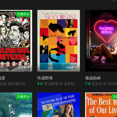
豆瓣高分
HD中字
HD中字
混蛋
性感野兽
激战柏林
5.0
7.0
里斯托弗·瓦尔兹,伊莱·罗斯,迈克尔·法斯宾德,黛安·克鲁格,丹尼尔·布鲁赫,蒂尔·施威格,哥德昂·布克哈德,雅基·伊多,B·J·诺瓦克,奥玛·杜姆,奥古斯特·迪赫,德尼·梅诺谢,西尔维斯特·格罗特,蕾雅·赛杜
雷·温斯顿,本·金斯利,伊恩·麦柯肖恩,阿曼达·雷德曼,詹姆斯·福克斯,Cavan,Kendall,Julianne,White,Álvaro,Monje,Robert,Atiko,Nieves,del,Amo,Oruet,Enrique,Alemán,Fabrega,杰拉尔·巴里,José,Maria,Cano,Ramos,Desirée,Erasmus,Santiago,Frias,Munoz
思文佳·永,马特乌什.道普莱亚斯基,克里斯托夫·列克托斯基,查丽·安·施米茨勒,尤金·鲍德尔,马丁·诺伊豪斯,鲁道夫·马丁,朱迪思·斯坦哈泽,贾尼娜·阿格奈什·施罗德,克里斯汀·尼科尔斯,维维恩·卡纳,科拉·海涅,迈克尔·肯德,瓦勒腊坎尼斯切斯席夫,桑
豆瓣高分
豆