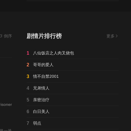
剧情片排行榜
播放,无需安装播放器
倒序
更多
1
八仙饭店之人肉叉烧包
2
哥哥的爱人
3
情不自禁2001
4
兄弟情人
5
亲密治疗
risoner
6
白日美人
7
弱点
换一换