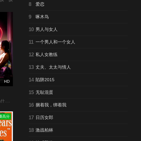
8
爱恋
9
啄木鸟
10
男人与女人
11
一个男人和一个女人
12
私人女教练
13
丈夫、太太与情人
14
陷阱2015
HD
15
无耻混蛋
德拉·玛丽亚·弗龙特雷,康斯坦丁·卢凯,保罗·布彻
16
捆着我，绑着我
瓣高分
17
日历女郎
18
激战柏林