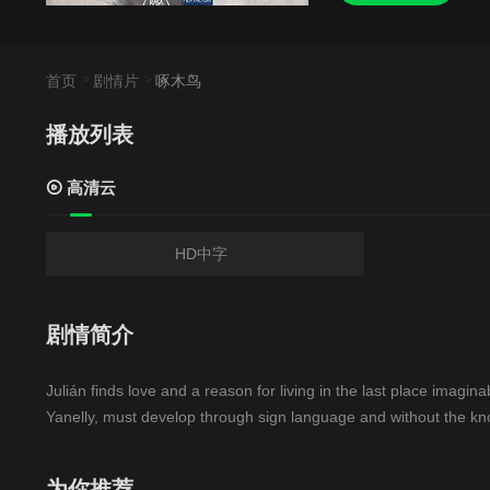
首页
剧情片
啄木鸟
播放列表
高清云
HD中字
剧情简介
Julián finds love and a reason for living in the last place imagi
Yanelly, must develop through sign language and without the k
为你推荐