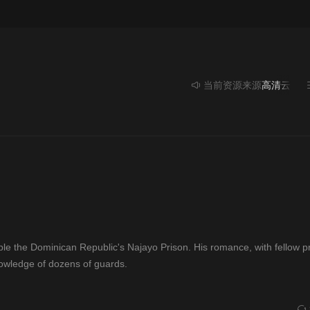
当前资源来源
高清云
- 在线
nable the Dominican Republic's Najayo Prison. His romance, with fellow p
nowledge of dozens of guards.