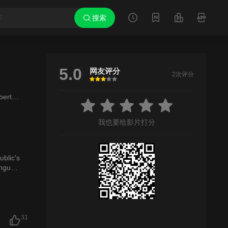
搜索
5.0
网友评分
2次评分
很差
较差
还行
推荐
力荐
berto
Hernández
Jean
Jean
Aleja
Johnson
Fernando
De
Jes
我也要给影片打分
ublic's
anguag
31