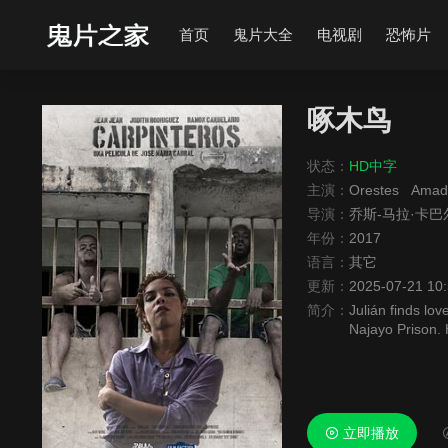
首页
鬼片大全
电视剧
恐怖片
啄木鸟
状态：
HD中字
主演：
Orestes
Amad
导演：
乔斯-马拉·卡巴
年份：
2017
语言：
其它
更新：
2025-07-21 10
简介：
Julián finds lov
Najayo Prison. 
e and witho..
立即播放