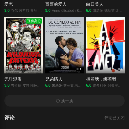
爱恋
哥哥的爱人
白日美人
9.0
9.0
6.0
乔尔·埃哲顿,鲁丝·内伽,迈克尔·珊农,马尔顿·索克斯,尼克·克罗尔,比尔·坎普,大卫·詹森,克里斯·格林,迈克尔·阿伯特,克里斯托弗·曼恩
Anne-élisabeth Bossé,帕特里克·伊冯,伊夫林·布洛初,塞森·加布埃,米舍利娜·伯纳德,Mani Soleymanlou,玛加丽·列平·布隆多,尼尔斯·施内德,Noah Parker,Amélie Dallaire,玛丽·布拉萨德,Paul Savoie,Maurice de Kinder,金伯利·拉费里埃,迈伦娜·麦凯,Jo?lle Paré-Beaulieu,若瑟琳·祖科,C
凯瑟琳·德纳芙,让·索雷尔,米歇尔·皮科利,吉内瓦维·佩吉,皮埃尔·克里蒙地,弗兰西丝·法比安,玛莎·梅赫勒,穆尼,Maria,Latour,克洛德·塞瓦尔,米歇尔·查瑞尔,Iska,Khan,贝尔纳·米松,马塞尔·沙尔韦,弗朗索瓦·麦斯特,弗朗西斯科·拉瓦尔,乔治·马沙尔,弗朗西斯·布朗什
豆瓣高分
HD中字
HD
HD
无耻混蛋
兄弟情人
捆着我，绑着我
9.0
6.0
6.0
布拉德·皮特,梅拉尼·罗兰,克里斯托弗·瓦尔兹,伊莱·罗斯,迈克尔·法斯宾德,黛安·克鲁格,丹尼尔·布鲁赫,蒂尔·施威格,哥德昂·布克哈德,雅基·伊多,B·J·诺瓦克,奥玛·杜姆,奥古斯特·迪赫,德尼·梅诺谢,西尔维斯特·格罗特,蕾雅·赛杜
朱莉娅·莱莫兹,法比欧·阿孙桑,吉安·皮埃尔·诺厄尔,露易丝·卡尔多索,卢卡斯·考特林,加布里埃尔·卡乌夫曼,拉菲尔·卡多索,若昂·加布里埃尔·瓦思康赛罗斯,Mausi Martínez,Fernanda Félix,爱德华多·库蒂尼奥,Aloísio de Abreu,Diego Veiga,Bruno Dubeaux,Flávia Milioni
维多利亚·阿夫里尔,安东尼奥·班德拉斯,洛莱斯·莱昂,玛丽亚·巴兰科,萝西·德·帕尔马,胡丽叶塔·塞拉诺,弗朗西斯科·拉瓦尔,Lola Cardona,埃米利亚诺·雷东多,l,José María Tasso,马努埃尔·班德拉,Juana Cordero,Francisca Caballero,Malena Gracia,阿古斯丁·阿莫多瓦
换一换
评论
评论已关闭