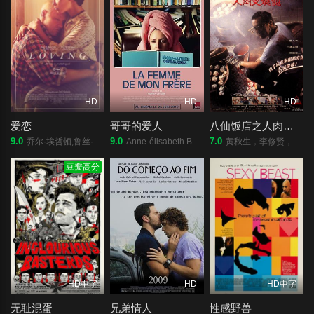
HD
HD
HD
爱恋
哥哥的爱人
八仙饭店之人肉叉烧包
9.0
9.0
7.0
乔尔·埃哲顿,鲁丝·内伽,迈克尔·珊农,马尔顿·索克斯,尼克·克罗尔,比尔·坎普,大卫·詹森,克里斯·格林,迈克尔·阿伯特,克里斯托弗·曼恩
Anne-élisabeth Bossé,帕特里克·伊冯,伊夫林·布洛初,塞森·加布埃,米舍利娜·伯纳德,Mani Soleymanlou,玛加丽·列平·布隆多,尼尔斯·施内德,Noah Parker,Amélie Dallaire,玛丽·布拉萨德,Paul Savoie,Maurice de Kinder,金伯利·拉费里埃,迈伦娜·麦凯,Jo?lle Paré-Beaulieu,若瑟琳·祖科,C
黄秋生，李修贤，关宝慧，刘兆铭，成奎安，李华月
豆瓣高分
HD中字
HD
HD中字
无耻混蛋
兄弟情人
性感野兽